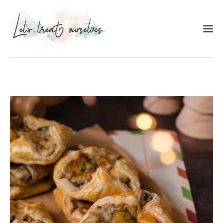
Συνταγές
About
Portfolio
Services
Food photography tips
Επικοινωνία
Συνεργασίες