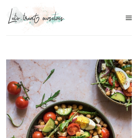
Συνταγές
About
Portfolio
Services
Food photography tips
Επικοινωνία
Συνεργασίες