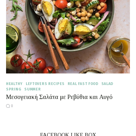
Moments of Mine
FAQ
HEALTHY
LEFTOVERS RECIPES
REAL FAST FOOD
SALAD
SPRING
SUMMER
Μεσογειακή Σαλάτα με Ρεβύθια και Αυγό
0
FACEBOOK LIKE BOX