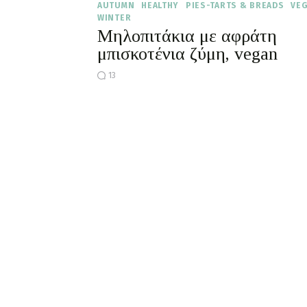
AUTUMN
HEALTHY
PIES-TARTS & BREADS
VE
WINTER
Μηλοπιτάκια με αφράτη
μπισκοτένια ζύμη, vegan
13