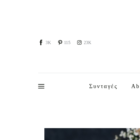
Συνταγές
About
Portfolio
3K
115
23K
Services
Food photography tips
Επικοινωνία
Συνταγές
Ab
Συνεργασίες
Moments of Mine
FAQ