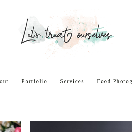
out
Portfolio
Services
Food Photog
Συνταγές
About
Portfolio
Service