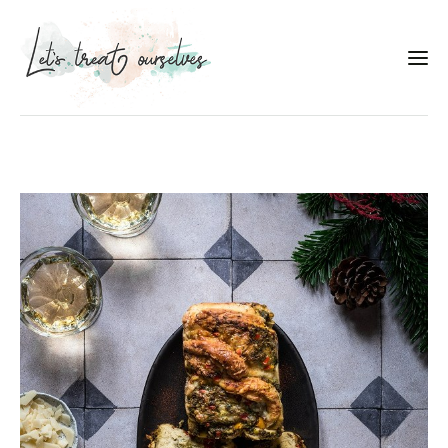
Συνταγές
About
Portfolio
Services
Food photography tips
Επικοινωνία
Συνεργασίες