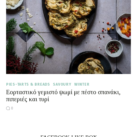
Moments of Mine
FAQ
PIES-TARTS & BREADS
SAVOURY
WINTER
Εορταστικό γεμιστό ψωμί με πέστο σπανάκι,
πιπεριές και τυρί
0