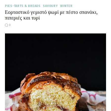
PIES-TARTS & BREADS
SAVOURY
WINTER
Εορταστικό γεμιστό ψωμί με πέστο σπανάκι,
πιπεριές και τυρί
0