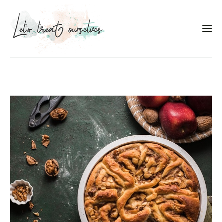
Συνταγές
About
Portfolio
Services
Food photography tips
Επικοινωνία
Συνεργασίες