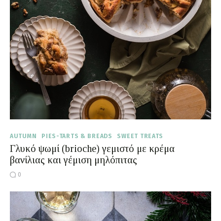
Moments of Mine
FAQ
AUTUMN
PIES-TARTS & BREADS
SWEET TREATS
Γλυκό ψωμί (brioche) γεμιστό με κρέμα
βανίλιας και γέμιση μηλόπιτας
0