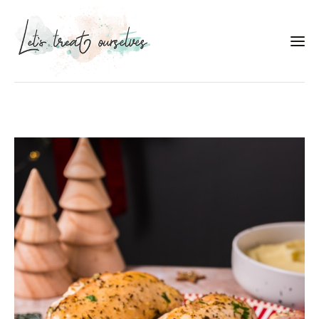
Συνταγές
About
Portfolio
Services
Food photography tips
Επικοινωνία
Συνεργασίες