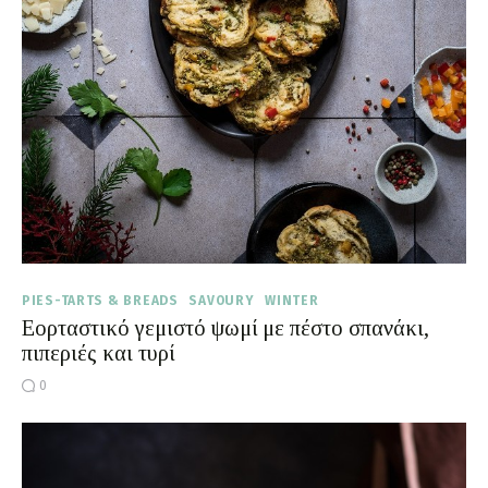
Moments of Mine
FAQ
PIES-TARTS & BREADS
SAVOURY
WINTER
Εορταστικό γεμιστό ψωμί με πέστο σπανάκι,
πιπεριές και τυρί
0