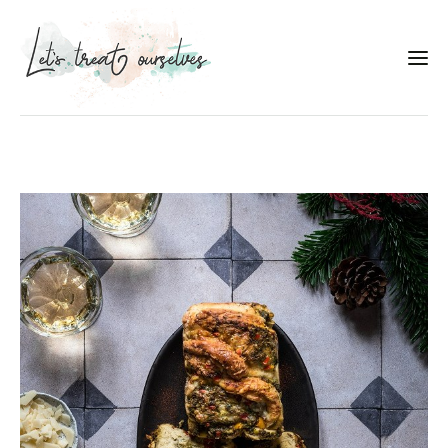
Συνταγές
About
Portfolio
Services
Food photography tips
Επικοινωνία
Συνεργασίες