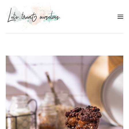
Συνταγές
About
Portfolio
Services
Food photography tips
Επικοινωνία
Συνεργασίες