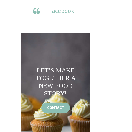
Facebook
LET’S MAKE
TOGETHER A
NEW FOOD
STORY!
CONTACT