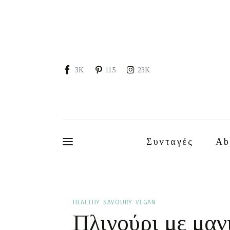
Συνταγές
About
Portfolio
3K
115
23K
Services
Food photography tips
Επικοινωνία
Συνταγές
Ab
Συνεργασίες
Moments of Mine
HEALTHY
SAVOURY
VEGAN
Πλιγούρι με μαν
FAQ