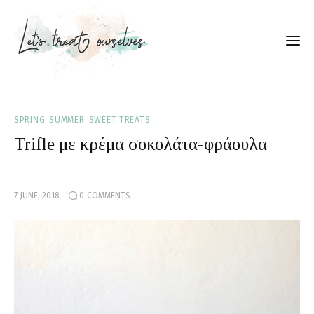
Συνταγές
SPRING
SUMMER
SWEET TREATS
About
Trifle με κρέμα σοκολάτα-φράουλα
Portfolio
7 JUNE, 2018
0
COMMENTS
Services
Food photography tips
Επικοινωνία
Συνεργασίες