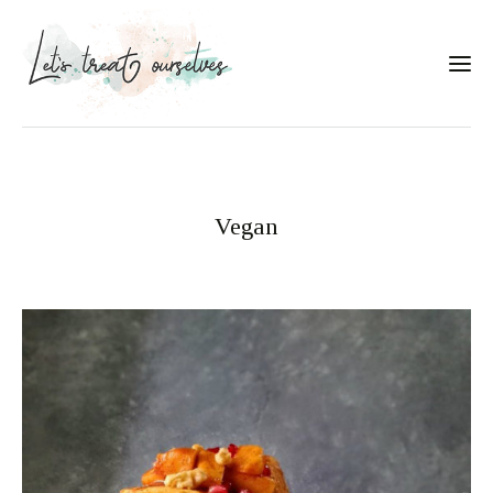
Συνταγές
About
Vegan
Portfolio
Services
Food photography tips
Επικοινωνία
Συνεργασίες