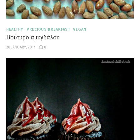
HEALTHY
PRECIOUS BREAKFAST
VEGAN
Βούτυρο αμυγδάλου
28 JANUARY, 2017
0