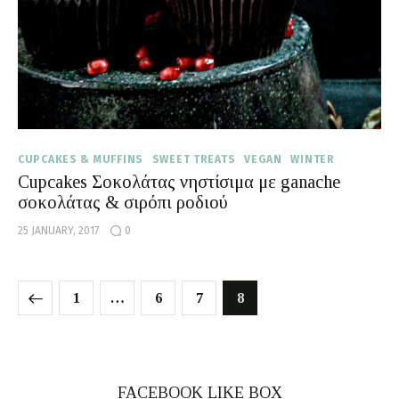
CUPCAKES & MUFFINS
SWEET TREATS
VEGAN
WINTER
Cupcakes Σοκολάτας νηστίσιμα με ganache
σοκολάτας & σιρόπι ροδιού
25 JANUARY, 2017
0
1
…
6
7
8
FACEBOOK LIKE BOX