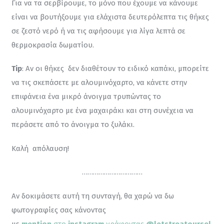
Για να τα σερβίρουμε, το μόνο που έχουμε να κάνουμε 
είναι να βουτήξουμε για ελάχιστα δευτερόλεπτα τις θήκες 
σε ζεστό νερό ή να τις αφήσουμε για λίγα λεπτά σε 
θερμοκρασία δωματίου.
Tip
: Αν οι θήκες  δεν διαθέτουν το ειδικό καπάκι, μπορείτε 
να τις σκεπάσετε με αλουμινόχαρτο, να κάνετε στην 
επιφάνεια ένα μικρό άνοιγμα τρυπώντας το 
αλουμινόχαρτο με ένα μαχαιράκι και στη συνέχεια να 
περάσετε από το άνοιγμα το ξυλάκι.
Καλή  απόλαυση!
……………………………
Αν δοκιμάσετε αυτή τη συνταγή, θα χαρώ να δω 
φωτογραφίες σας κάνοντας 
με 
mention
 στο 
instagram
 γράφοντας 
@letstreatoursel