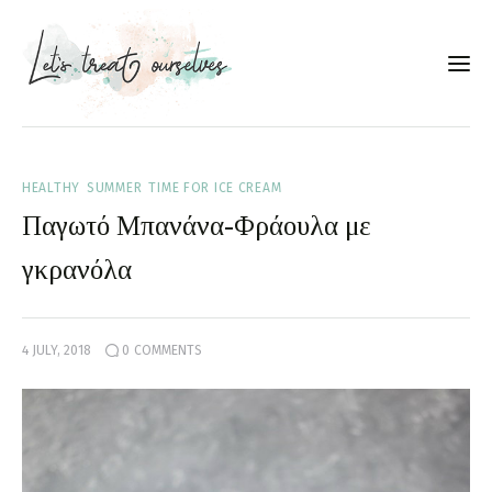
Συνταγές
HEALTHY
SUMMER
TIME FOR ICE CREAM
About
Παγωτό Μπανάνα-Φράουλα με
Portfolio
γκρανόλα
Services
4 JULY, 2018
0
COMMENTS
Food photography tips
Επικοινωνία
Συνεργασίες