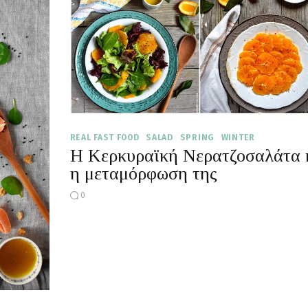
REAL FAST FOOD
SALAD
SPRING
WINTER
Η Κερκυραϊκή Νερατζοσαλάτα 
η μεταμόρφωση της
0