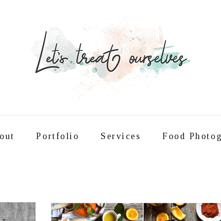
out
Portfolio
Services
Food Photog
Συνταγές
About
Portfolio
Service