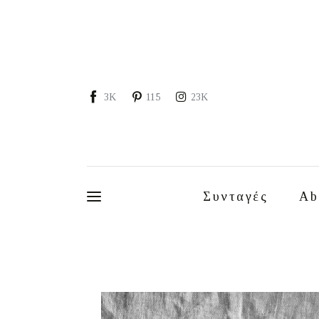
Συνταγές
About
Portfolio
3K
115
23K
Services
Food photography tips
Επικοινωνία
Συνταγές
Ab
Συνεργασίες
Moments of Mine
FAQ