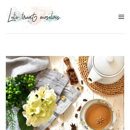
Συνταγές
About
Portfolio
Services
Food photography tips
Επικοινωνία
Συνεργασίες