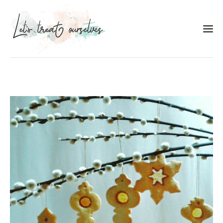
Συνταγές
About
Portfolio
Services
Food photography tips
Επικοινωνία
Συνεργασίες