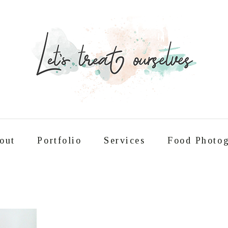
out
Portfolio
Services
Food Photog
Συνταγές
About
Portfolio
Service