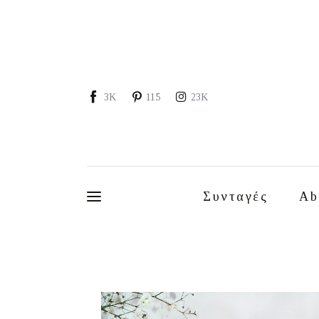
Συνταγές
About
Portfolio
3K
115
23K
Services
Food photography tips
Επικοινωνία
Συνταγές
Ab
Συνεργασίες
Moments of Mine
FAQ