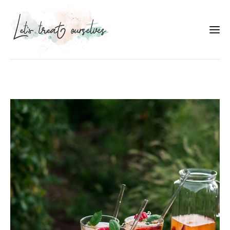
Συνταγές
About
Portfolio
Services
Food photography tips
Επικοινωνία
Συνεργασίες