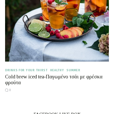
Moments of Mine
FAQ
DRINKS FOR YOUR THIRST
HEALTHY
SUMMER
Cold brew iced tea-Παγωμένο τσάι με φρέσκα
φρούτα
0