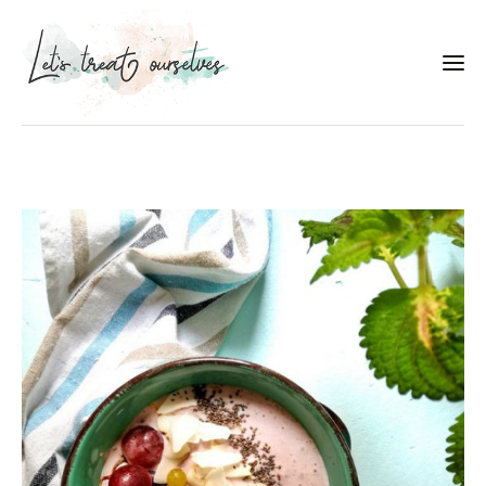
Συνταγές
About
Portfolio
Services
Food photography tips
Επικοινωνία
Συνεργασίες