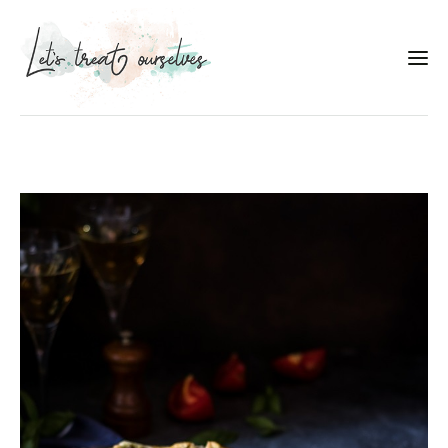
Συνταγές
About
Portfolio
Services
Food photography tips
Επικοινωνία
Συνεργασίες