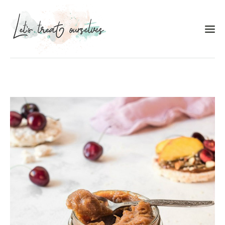
Συνταγές
About
Portfolio
Services
Food photography tips
Επικοινωνία
Συνεργασίες