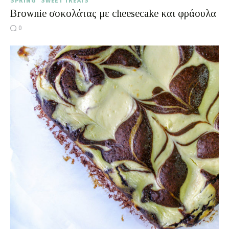
SPRING
SWEET TREATS
Βrownie σοκολάτας με cheesecake και φράουλα
0