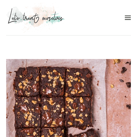
Συνταγές
About
Portfolio
Services
Food photography tips
Επικοινωνία
Συνεργασίες