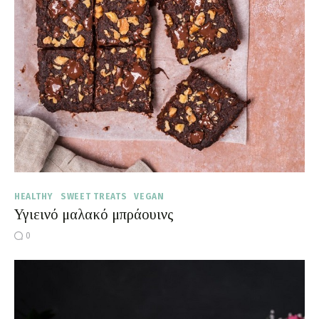
Moments of Mine
FAQ
HEALTHY
SWEET TREATS
VEGAN
Υγιεινό μαλακό μπράουινς
0