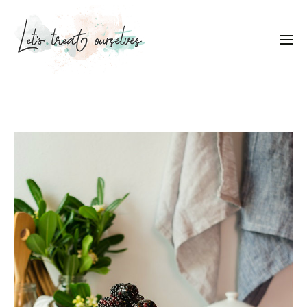
Συνταγές
About
Portfolio
Services
Food photography tips
Επικοινωνία
Συνεργασίες