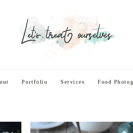
out
Portfolio
Services
Food Photog
Συνταγές
About
Portfolio
Service