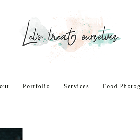
out
Portfolio
Services
Food Photog
Συνταγές
About
Portfolio
Service