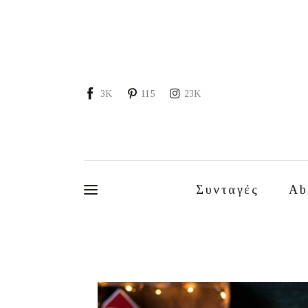
Συνταγές
About
Portfolio
3K
115
23K
Services
Food photography tips
Επικοινωνία
Συνταγές
Ab
Συνεργασίες
Moments of Mine
FAQ