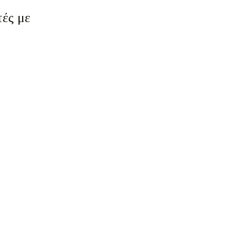
τές με