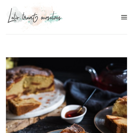
Συνταγές
About
Portfolio
Services
Food photography tips
Επικοινωνία
Συνεργασίες