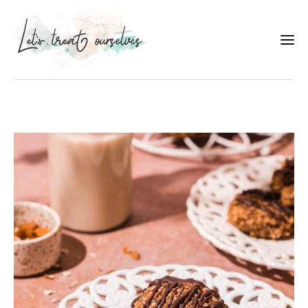
Συνταγές
About
Portfolio
Services
Food photography tips
Επικοινωνία
Συνεργασίες