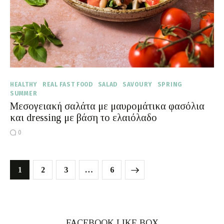
HEALTHY
REAL FAST FOOD
SALAD
SAVOURY
SPRING
SUMMER
Μεσογειακή σαλάτα με μαυρομάτικα φασόλια
και dressing με βάση το ελαιόλαδο
0
1
2
3
>
…
6
FACEBOOK LIKE BOX