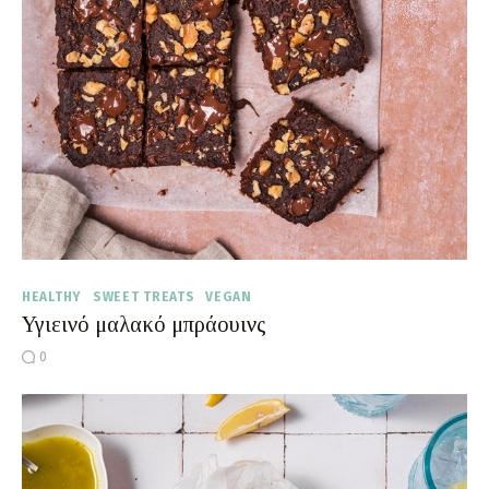
HEALTHY
SWEET TREATS
VEGAN
Υγιεινό μαλακό μπράουινς
0