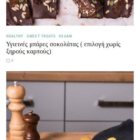
HEALTHY
SWEET TREATS
VEGAN
Υγιεινές μπάρες σοκολάτας ( επιλογή χωρίς
ξηρούς καρπούς)
0