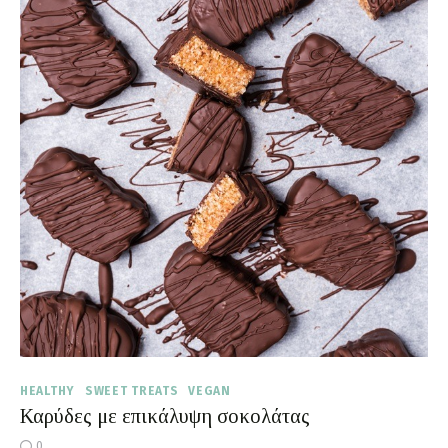
HEALTHY
SWEET TREATS
VEGAN
Καρύδες με επικάλυψη σοκολάτας
0