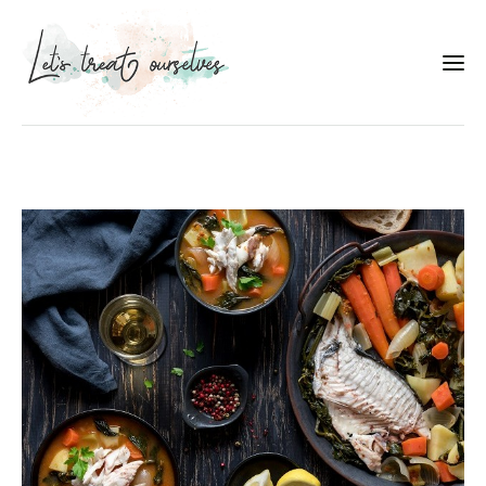
Συνταγές
About
Portfolio
Services
Food photography tips
Επικοινωνία
Συνεργασίες