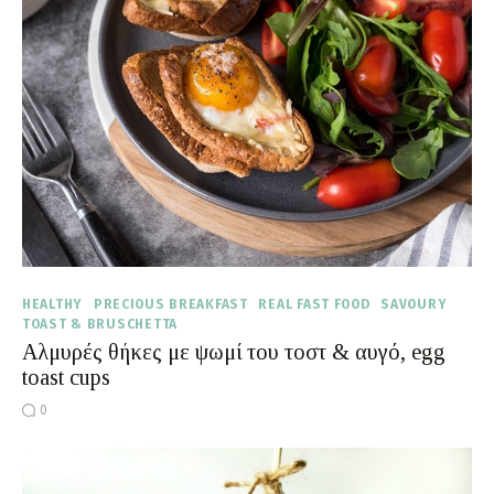
Moments of Mine
FAQ
HEALTHY
PRECIOUS BREAKFAST
REAL FAST FOOD
SAVOURY
TOAST & BRUSCHETTA
Αλμυρές θήκες με ψωμί του τοστ & αυγό, egg
toast cups
0