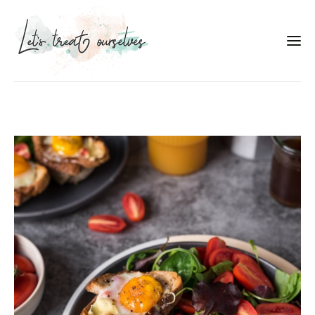
Συνταγές
About
Portfolio
Services
Food photography tips
Επικοινωνία
Συνεργασίες