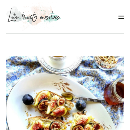
Συνταγές
About
Portfolio
Services
Food photography tips
Επικοινωνία
Συνεργασίες