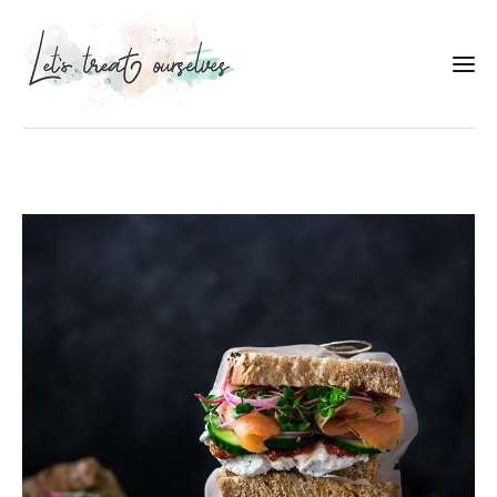
Συνταγές
About
Portfolio
Services
Food photography tips
Επικοινωνία
Συνεργασίες