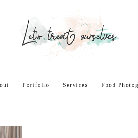
out
Portfolio
Services
Food Photog
Συνταγές
About
Portfolio
Service