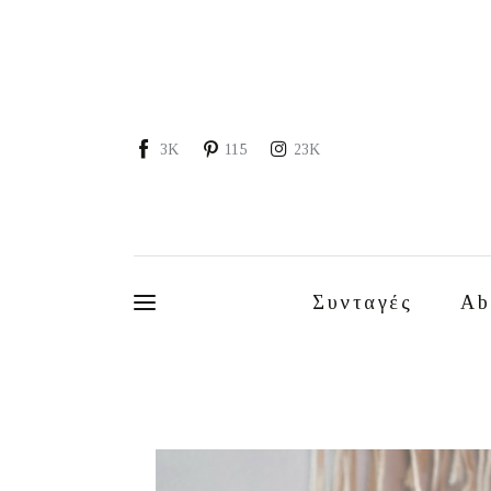
Συνταγές
About
Portfolio
3K
115
23K
Services
Food photography tips
Επικοινωνία
Συνταγές
Ab
Συνεργασίες
Moments of Mine
FAQ