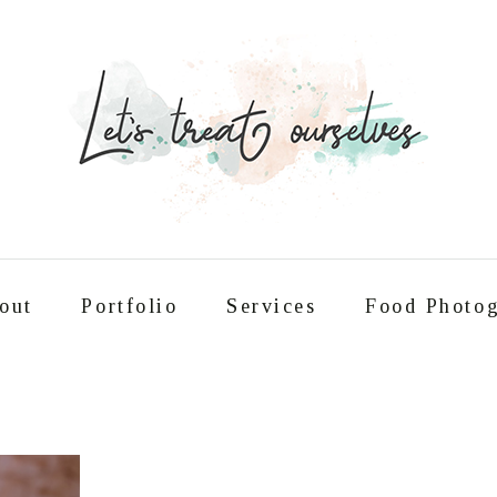
out
Portfolio
Services
Food Photog
Συνταγές
About
Portfolio
Service