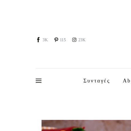
Συνταγές
About
Portfolio
3K
115
23K
Services
Food photography tips
Επικοινωνία
Συνταγές
Ab
Συνεργασίες
Moments of Mine
FAQ