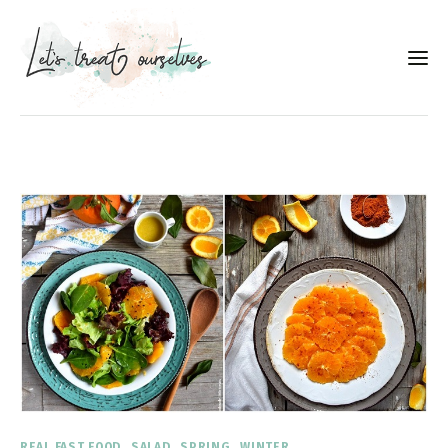
Συνταγές
About
Portfolio
Services
Food photography tips
Επικοινωνία
Συνεργασίες
REAL FAST FOOD
SALAD
SPRING
WINTER