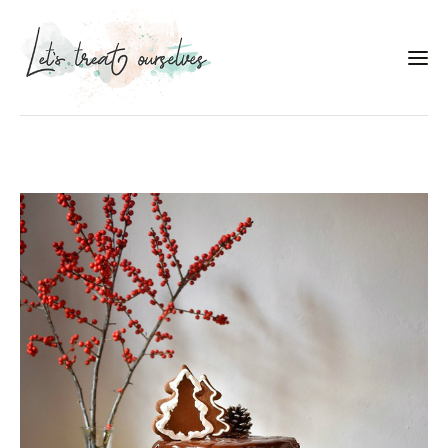
Συνταγές
About
Portfolio
Services
Food photography tips
Επικοινωνία
Συνεργασίες