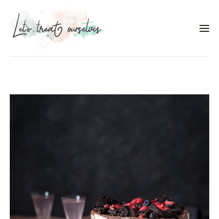
Συνταγές
About
Portfolio
Services
Food photography tips
Επικοινωνία
Συνεργασίες