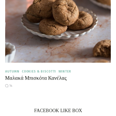
Moments of Mine
FAQ
AUTUMN
COOKIES & BISCOTTI
WINTER
Μαλακά Μπισκότα Κανέλας
14
FACEBOOK LIKE BOX