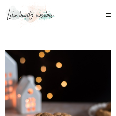
Συνταγές
About
Portfolio
Services
Food photography tips
Επικοινωνία
Συνεργασίες