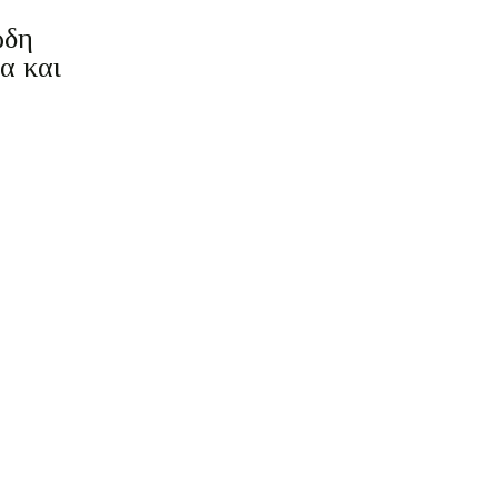
ώδη
α και