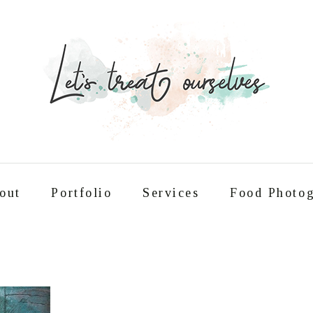
out
Portfolio
Services
Food Photog
Συνταγές
About
Portfolio
Service