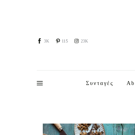
Συνταγές
About
Portfolio
3K
115
23K
Services
Food photography tips
Επικοινωνία
Συνταγές
Ab
Συνεργασίες
Moments of Mine
FAQ