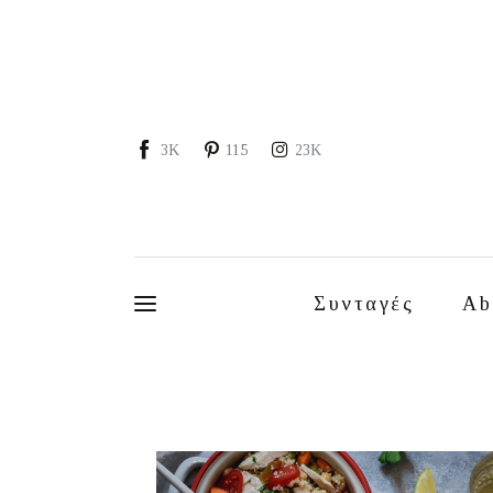
Συνταγές
About
Portfolio
3K
115
23K
Services
Food photography tips
Επικοινωνία
Συνταγές
Ab
Συνεργασίες
Moments of Mine
FAQ