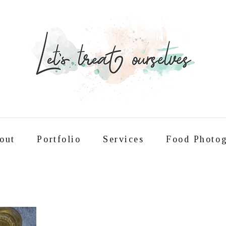
out
Portfolio
Services
Food Photog
Συνταγές
About
Portfolio
Service