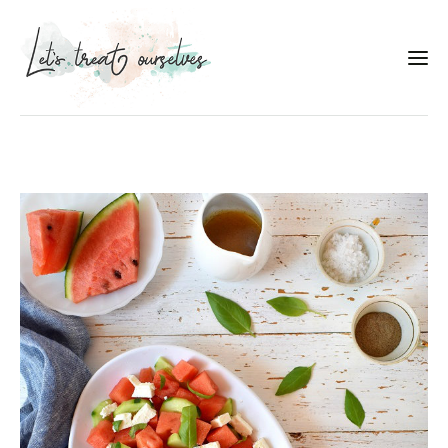
Συνταγές
About
Portfolio
Services
Food photography tips
Επικοινωνία
Συνεργασίες