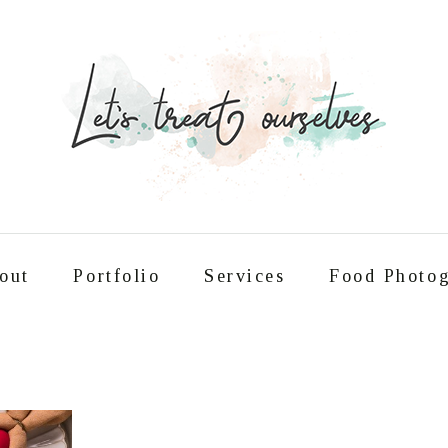
out
Portfolio
Services
Food Photog
Συνταγές
About
Portfolio
Service