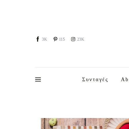
Συνταγές
About
Portfolio
3K
115
23K
Services
Food photography tips
Επικοινωνία
Συνταγές
Ab
Συνεργασίες
Moments of Mine
FAQ