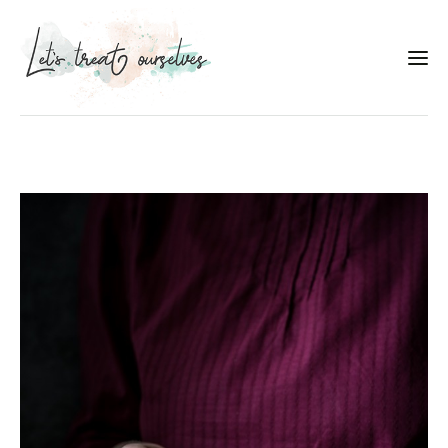
Συνταγές
About
Portfolio
Services
Food photography tips
Επικοινωνία
Συνεργασίες