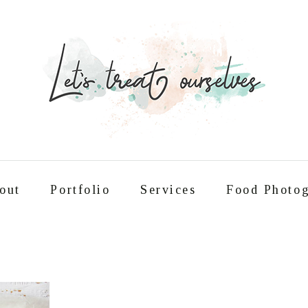
out
Portfolio
Services
Food Photog
Συνταγές
About
Portfolio
Service