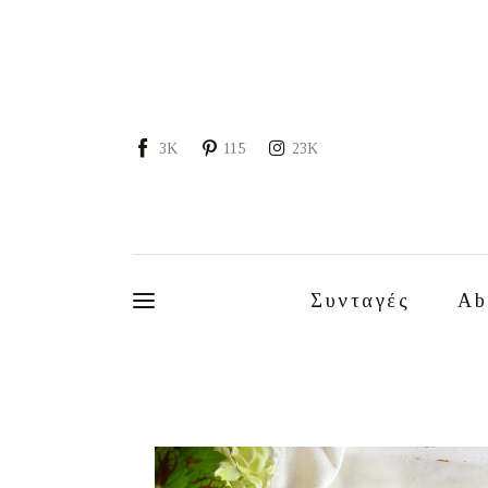
Συνταγές
About
Portfolio
3K
115
23K
Services
Food photography tips
Επικοινωνία
Συνταγές
Ab
Συνεργασίες
Moments of Mine
FAQ