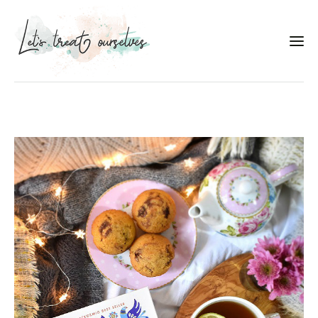
Συνταγές
About
Portfolio
Services
Food photography tips
Επικοινωνία
Συνεργασίες