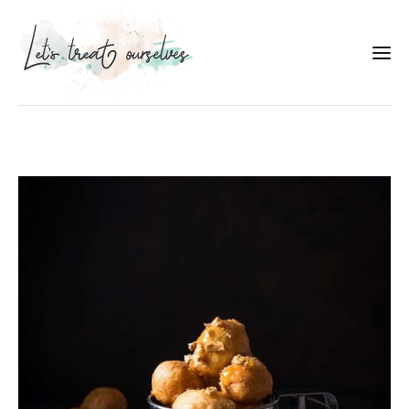
Συνταγές
About
Portfolio
Services
Food photography tips
Επικοινωνία
Συνεργασίες